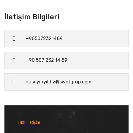
İletişim Bilgileri
+905072321489
+90 507 232 14 89
huseyinyildiz@swotgrup.com
Hızlı iletişim