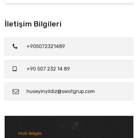
İletişim Bilgileri
+905072321489
+90 507 232 14 89
huseyinyildiz@swotgrup.com
Hızlı iletişim