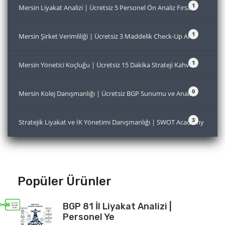
1
Mersin Liyakat Analizi | Ücretsiz 5 Personel Ön Analiz Fırsatı
1
Mersin Şirket Verimliliği | Ücretsiz 3 Maddelik Check-Up Al
1
Mersin Yönetici Koçluğu | Ücretsiz 15 Dakika Strateji Kahvesi
0
Mersin Kolej Danışmanlığı | Ücretsiz BGP Sunumu ve Analiz
3
Stratejik Liyakat ve İK Yönetimi Danışmanlığı | SWOT Academy
Popüler Ürünler
BGP 81 İl Liyakat Analizi |
Personel Ye