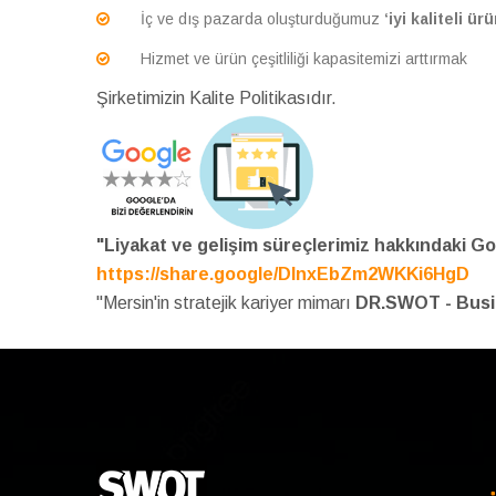
İç ve dış pazarda oluşturduğumuz
‘iyi kaliteli ürü
Hizmet ve ürün çeşitliliği kapasitemizi arttırmak
Şirketimizin Kalite Politikasıdır.
"Liyakat ve gelişim süreçlerimiz hakkındaki Go
https://share.google/DInxEbZm2WKKi6HgD
"Mersin'in stratejik kariyer mimarı
DR.SWOT - Bus