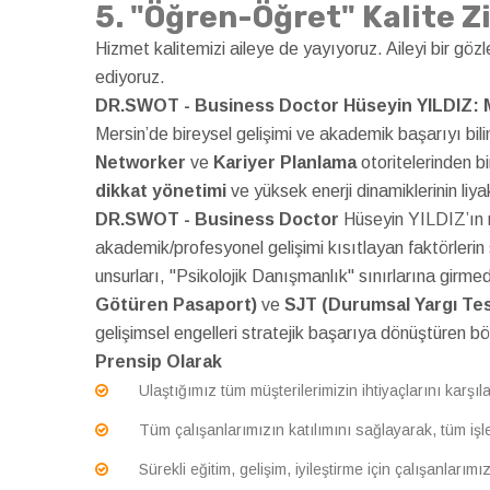
5. "Öğren-Öğret" Kalite Zi
Hizmet kalitemizi aileye de yayıyoruz. Aileyi bir göz
ediyoruz.
DR.SWOT - Business Doctor Hüseyin YILDIZ: Me
Mersin’de bireysel gelişimi ve akademik başarıyı bil
Networker
ve
Kariyer Planlama
otoritelerinden bir
dikkat yönetimi
ve yüksek enerji dinamiklerinin liya
DR.SWOT - Business Doctor
Hüseyin YILDIZ’ın 
akademik/profesyonel gelişimi kısıtlayan faktörlerin s
unsurları, "Psikolojik Danışmanlık" sınırlarına girme
Götüren Pasaport)
ve
SJT (Durumsal Yargı Tes
gelişimsel engelleri stratejik başarıya dönüştüren b
Prensip Olarak
Ulaştığımız tüm müşterilerimizin ihtiyaçlarını karş
Tüm çalışanlarımızın katılımını sağlayarak, tüm iş
Sürekli eğitim, gelişim, iyileştirme için çalışanları