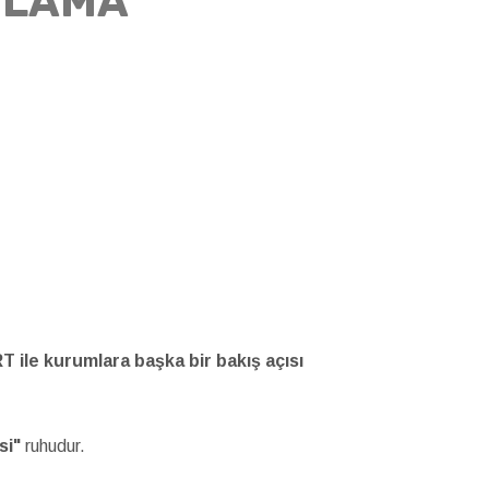
ULAMA
e kurumlara başka bir bakış açısı
si"
ruhudur.