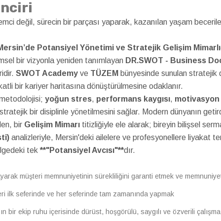
nciri
lemci değil, sürecin bir parçası yaparak, kazanılan yaşam beceriler
rsin’de Potansiyel Yönetimi ve Stratejik Gelişim Mimarlı
imsel bir vizyonla yeniden tanımlayan
DR.SWOT - Business Doc
idir.
SWOT Academy
ve
TÜZEM
bünyesinde sunulan stratejik 
katli bir kariyer haritasına dönüştürülmesine odaklanır.
metodolojisi;
yoğun stres
,
performans kaygısı
,
motivasyon 
tratejik bir disiplinle yönetilmesini sağlar. Modern dünyanın getir
den, bir
Gelişim Mimarı
titizliğiyle ele alarak; bireyin bilişsel s
ti)
analizleriyle, Mersin'deki ailelere ve profesyonellere liyakat 
ölgedeki tek
**"Potansiyel Avcısı"**
dır.
ılayarak müşteri memnuniyetinin sürekliliğini garanti etmek ve memnuniye
leri ilk seferinde ve her seferinde tam zamanında yapmak
mızın bir ekip ruhu içerisinde dürüst, hoşgörülü, saygılı ve özverili çalış