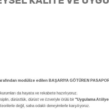
EYSEL KALİTE VE UYG
arafından modülize edilen BAŞARIYA GÖTÜREN PASAPORT il
, kurumları da hayata ve rekabete hazırlıyoruz.
iplin, dürüstlük, dürüst ve özveriyle örülü bir
"Uygulama Atölye
ı teorilerle değil, saha odaklı deneyimlerle karşılıyoruz.