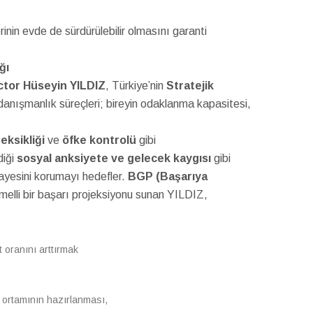
inin evde de sürdürülebilir olmasını garanti
ğı
tor Hüseyin YILDIZ
, Türkiye’nin
Stratejik
danışmanlık süreçleri; bireyin odaklanma kapasitesi,
eksikliği
ve
öfke kontrolü
gibi
diği
sosyal anksiyete ve gelecek kaygısı
gibi
ermayesini korumayı hedefler.
BGP (Başarıya
temelli bir başarı projeksiyonu sunan YILDIZ,
t oranını arttırmak
ma ortamının hazırlanması,