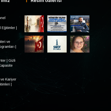
rimiz
Resim Galerisi
onel
Eğitimler |
leri ve
gramları |
ter | Gizli
Kapasite
 ve Kariyer
imleri |