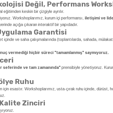
olojisi Değil, Performans Work
 eğitimden keskin bir çizgiyle ayrılır.
yoruz. Workshoplarımız, kurum içi performansı,
iletişimi ve lid
yerinde açığa çıkaran interaktif bir yapıdadır.
Uygulama Garantisi
t içinde ve saha çalışmalarında (toplantılarda, sahada, mülakat s
onuç vermediği hiçbir süreci "tamamlanmış" saymıyoruz.
ceri
her seferinde ve tam zamanında"
prensibiyle yönetiyoruz. Kurum
tölye Ruhu
izim için esastır. Workshoplarımız, usta-çırak ruhu içinde, dürüst,
ruz.
alite Zinciri
ayıyoruz.