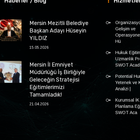
Haberler / Blog
Hizmetle
Mersin Mezitli Belediye
Organizasy
Gelişim ve
Başkan Adayı Hüseyin
Operasyonel 
YILDIZ
Hü
15.05.2026
Hukuk Eğitim
Uzmanlık Pro
Mersin İl Emniyet
SWOT Acad
Müdürlüğü İş Birliğiyle
Potential Hun
Geleceğin Stratejisi
Yetenek ve 
Eğitimlerimizi
Analizi |
Tamamladık!
Kurumsal İK
21.04.2026
Planlama Eğit
SWOT Aca