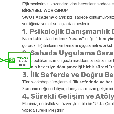
Eğitmenlerimiz, kazandırdıkları becerilerin sadece eği
BİREYSEL WORKSHOP
SWOT Academy
olarak biz, sadece konuşmuyoru
verdiğimiz somut sonuçlardan beslenir.
1. Psikolojik Danışmanlık
Bizim kalite standardımız
"seans"
değil,
"deneyim
görürüz. Eğitimlerimizin tamamı uygulamalı
worksh
2. Sahada Uygulama Gara
Kalite politikamızın en güçlü maddesi; anlatılan her
Bilginin beceriye dönüşmediği hiçbir süreci 
3. İlk Seferde ve Doğru Be
Tüm workshop süreçlerimizi
"ilk seferinde ve he
Zamanın değerini biliyor, danışanlarımızın gelişimin
4. Sürekli Gelişim ve Atö
Ekibimiz, dürüstlük ve özveriyle örülü bir "Usta-Çıra
yapıda sürekli iyileştirilir.