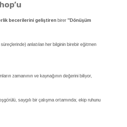
shop’u
erlik becerilerini geliştiren
birer
''Dönüşüm
üreçlerinde) anlatılan her bilginin birebir eğitmen
ların zamanının ve kaynağının değerini biliyor,
 hoşgörülü, saygılı bir çalışma ortamında; ekip ruhunu