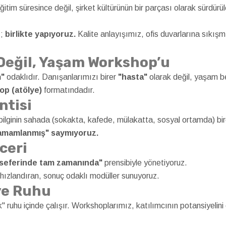
tim süresince değil, şirket kültürünün bir parçası olarak sürdürüle
z;
birlikte yapıyoruz.
Kalite anlayışımız, ofis duvarlarına sıkışmı
 Değil, Yaşam Workshop’u
"
odaklıdır. Danışanlarımızı birer
"hasta"
olarak değil, yaşam bec
op (atölye)
formatındadır.
ntisi
 bilginin sahada (sokakta, kafede, mülakatta, sosyal ortamda) bi
"tamamlanmış" saymıyoruz.
ceri
r seferinde tam zamanında"
prensibiyle yönetiyoruz.
i hızlandıran, sonuç odaklı modüller sunuyoruz.
lye Ruhu
k" ruhu içinde çalışır. Workshoplarımız, katılımcının potansiyelini