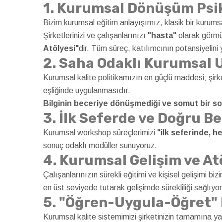
1. Kurumsal Dönüşüm Psik
Bizim kurumsal eğitim anlayışımız, klasik bir kurumsal
Şirketlerinizi ve çalışanlarınızı
"hasta"
olarak görmü
Atölyesi"
dir. Tüm süreç, katılımcının potansiyelini 
2. Saha Odaklı Kurumsal 
Kurumsal kalite politikamızın en güçlü maddesi; şirke
eşliğinde uygulanmasıdır.
Bilginin beceriye dönüşmediği ve somut bir s
3. İlk Seferde ve Doğru Be
Kurumsal workshop süreçlerimizi
"ilk seferinde, 
sonuç odaklı modüller sunuyoruz.
4. Kurumsal Gelişim ve A
Çalışanlarınızın sürekli eğitimi ve kişisel gelişimi b
en üst seviyede tutarak gelişimde sürekliliği sağlıyo
5. "Öğren-Uygula-Öğret" K
Kurumsal kalite sistemimizi şirketinizin tamamına y