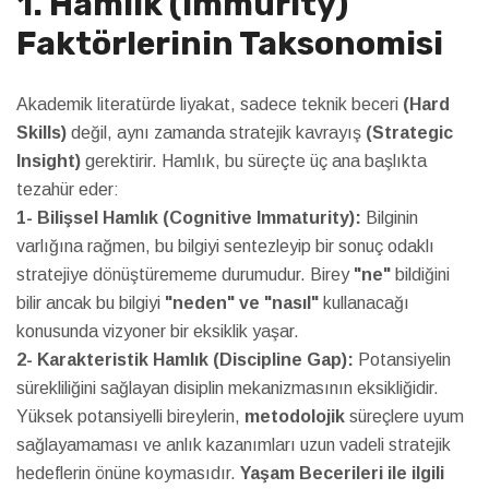
1. Hamlık (Immurity)
Faktörlerinin Taksonomisi
Akademik literatürde liyakat, sadece teknik beceri
(Hard
Skills)
değil, aynı zamanda stratejik kavrayış
(Strategic
Insight)
gerektirir. Hamlık, bu süreçte üç ana başlıkta
tezahür eder:
1- Bilişsel Hamlık (Cognitive Immaturity):
Bilginin
varlığına rağmen, bu bilgiyi sentezleyip bir sonuç odaklı
stratejiye dönüştürememe durumudur. Birey
"ne"
bildiğini
bilir ancak bu bilgiyi
"neden" ve "nasıl"
kullanacağı
konusunda vizyoner bir eksiklik yaşar.
2- Karakteristik Hamlık (Discipline Gap):
Potansiyelin
sürekliliğini sağlayan disiplin mekanizmasının eksikliğidir.
Yüksek potansiyelli bireylerin,
metodolojik
süreçlere uyum
sağlayamaması ve anlık kazanımları uzun vadeli stratejik
hedeflerin önüne koymasıdır.
Yaşam Becerileri ile ilgili