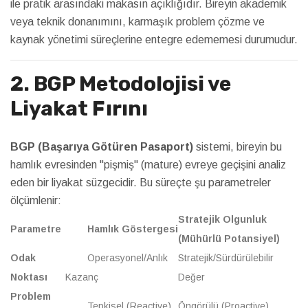
ile pratik arasındaki makasın açıklığıdır. Bireyin akademik
veya teknik donanımını, karmaşık problem çözme ve
kaynak yönetimi süreçlerine entegre edememesi durumudur.
2. BGP Metodolojisi ve
Liyakat Fırını
BGP (Başarıya Götüren Pasaport)
sistemi, bireyin bu
hamlık evresinden "pişmiş" (mature) evreye geçişini analiz
eden bir liyakat süzgecidir. Bu süreçte şu parametreler
ölçümlenir:
Stratejik Olgunluk
Parametre
Hamlık Göstergesi
(Mühürlü Potansiyel)
Odak
Operasyonel/Anlık
Stratejik/Sürdürülebilir
Noktası
Kazanç
Değer
Problem
Tepkisel (Reactive)
Öngörülü (Proactive)