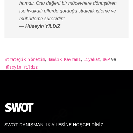
hamdır. Onu değerli bir mücevhere dönüştüren
ise liyakatli ellerde gördüğü stratejik işleme ve
mühürleme sürecidir."
—
Hüseyin YILDIZ
,
,
,
ve
Stratejik Yönetim
Hamlık Kavramı
Liyakat
BGP
Hüseyin Yıldız
SWOT DANIŞMANLIK AİLESİNE HOŞGELDİNİZ