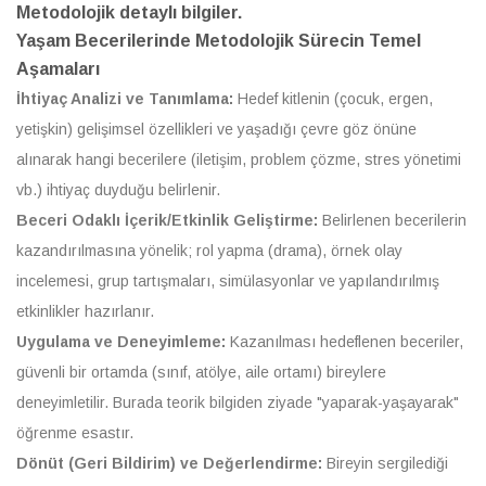
Metodolojik detaylı bilgiler.
Yaşam Becerilerinde Metodolojik Sürecin Temel
Aşamaları
İhtiyaç Analizi ve Tanımlama:
Hedef kitlenin (çocuk, ergen,
yetişkin) gelişimsel özellikleri ve yaşadığı çevre göz önüne
alınarak hangi becerilere (iletişim, problem çözme, stres yönetimi
vb.) ihtiyaç duyduğu belirlenir.
Beceri Odaklı İçerik/Etkinlik Geliştirme:
Belirlenen becerilerin
kazandırılmasına yönelik; rol yapma (drama), örnek olay
incelemesi, grup tartışmaları, simülasyonlar ve yapılandırılmış
etkinlikler hazırlanır.
Uygulama ve Deneyimleme:
Kazanılması hedeflenen beceriler,
güvenli bir ortamda (sınıf, atölye, aile ortamı) bireylere
deneyimletilir. Burada teorik bilgiden ziyade "yaparak-yaşayarak"
öğrenme esastır.
Dönüt (Geri Bildirim) ve Değerlendirme:
Bireyin sergilediği