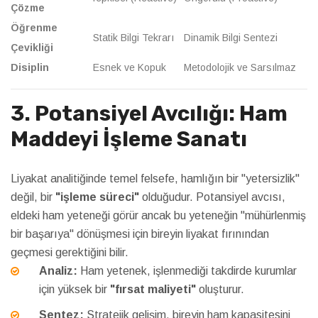
Çözme
Öğrenme
Statik Bilgi Tekrarı
Dinamik Bilgi Sentezi
Çevikliği
Disiplin
Esnek ve Kopuk
Metodolojik ve Sarsılmaz
3. Potansiyel Avcılığı: Ham
Maddeyi İşleme Sanatı
Liyakat analitiğinde temel felsefe, hamlığın bir "yetersizlik"
değil, bir
"işleme süreci"
olduğudur. Potansiyel avcısı,
eldeki ham yeteneği görür ancak bu yeteneğin "mühürlenmiş
bir başarıya" dönüşmesi için bireyin liyakat fırınından
geçmesi gerektiğini bilir.
Analiz:
Ham yetenek, işlenmediği takdirde kurumlar
için yüksek bir
"fırsat maliyeti"
oluşturur.
Sentez:
Stratejik gelişim, bireyin ham kapasitesini