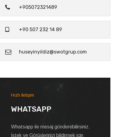
+905072321489
+90 507 232 14 89
huseyinyildiz@swotgrup.com
Hızlı iletişim
WHATSAPP
Whatsapp ile mesaj gönderebilirsiniz.
İstek ve Görüşlerinizi bildirmek için