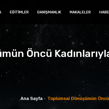
A
EĞİTİMLER
DANIŞMANLIK
MAKALELER
HABE
mün Öncü Kadınlarıyla 
Ana Sayfa
Toplumsal Dönüşümün Öncü K